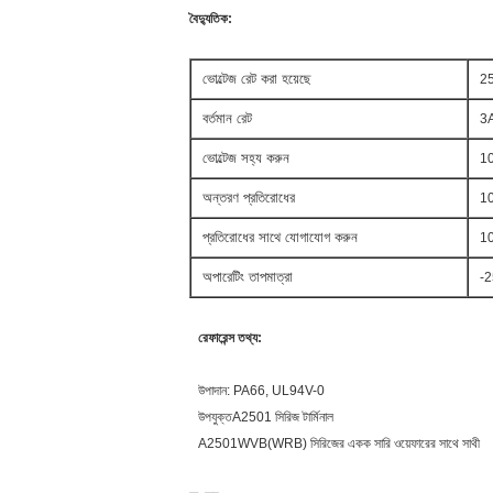
বৈদ্যুতিক:
ভোল্টেজ রেট করা হয়েছে
25
বর্তমান রেট
3A
ভোল্টেজ সহ্য করুন
10
অন্তরণ প্রতিরোধের
1
প্রতিরোধের সাথে যোগাযোগ করুন
10
অপারেটিং তাপমাত্রা
-
রেফারেন্স তথ্য:
উপাদান: PA66, UL94V-0
উপযুক্তA2501 সিরিজ টার্মিনাল
A2501WVB(WRB) সিরিজের একক সারি ওয়েফারের সাথে সাথী