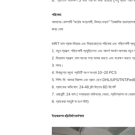
8. প্রতিটি মডিউল 3 বার পরীক্ষা করা হয়েছে (শুধু ব্যাচ পরীক্ষ
পরিষেবা:
আমাদের কোম্পানী "কঠোর অগ্রগামী, বিশুদ্ধ ভক্ত" "বৈজ্ঞানিক ব্যবস্থাপনা
জন্য সেবা
HRT ভাল প্রাক-বিক্রয় এবং বিক্রয়োত্তর পরিষেবা এবং শক্তিশালী প্রয
1. নতুন প্রকল্প: শক্তিশালী প্রযুক্তিগত এবং আদর্শ সমর্থন আপনার নতুন 
2. বিদ্যমান প্রকল্প: ভাল মানের পণ্য অফার করতে এবং সংরক্ষণ করতে গ্রা
3. সময়।
4. বিনামূল্যে নমুনা: প্রতিটি অংশ সংখ্যা 10~20 PCS
5. শিপিং ফি: আমরা নিরাপদ এবং দ্রুত রেখে DHL/UPS/TNT/FedE
6. গ্রাহকের অভিযোগ: 24-48 ঘন্টা উত্তর 8D রিপোর্ট
7. ওয়ারেন্টি: 24 মাস ( পণ্যদ্রব্য অবিলম্বে ফেরত, প্রতিস্থাপন বা মেরাম
8. গ্রাহকরা সন্তুষ্ট না হলে কিট)
ইনজেকশন ছাঁচনির্মাণ
কর্মশালা