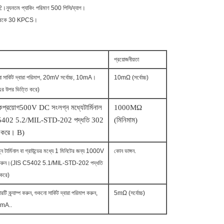
।ন্যূনতম প্যাকিং পরিমাণ 500 পিসি/ব্যাগ।
0 থেকে 30 KPCS।
প্রয়োজনীয়তা
 সার্কিট দ্বারা পরিমাপ, 20mV সর্বোচ্চ, 10mA।
10mΩ (সর্বোচ্চ)
 উপর ভিত্তি করে)
ক
প্রয়োগ
5
00V DC সংলগ্ন মধ্যে
টার্মিনাল
100
0MΩ
C5402 5.2/MIL-STD-202 পদ্ধতি 302
(মিনিমাম)
ি করে। B)
 টার্মিনাল বা গ্রাউন্ডের মধ্যে 1 মিনিটের জন্য 1000V
কোন ভাঙ্গন.
 করুন।(JIS C5402 5.1/MIL-STD-202 পদ্ধতি
করে)
যারটি ক্র্যাম্প করুন, শুকনো সার্কিট দ্বারা পরিমাপ করুন,
5mΩ (সর্বোচ্চ)
0mA..