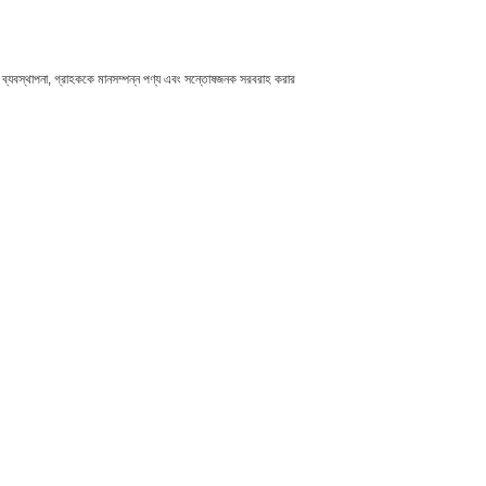
যবসা ব্যবস্থাপনা, গ্রাহককে মানসম্পন্ন পণ্য এবং সন্তোষজনক সরবরাহ করার