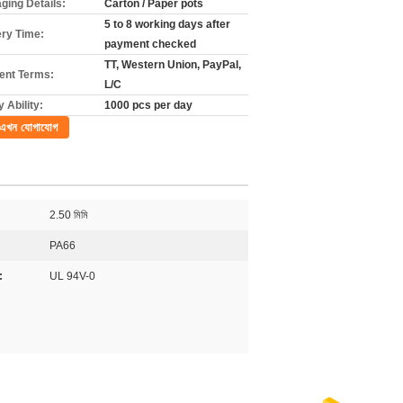
ging Details:
Carton / Paper pots
5 to 8 working days after
ery Time:
payment checked
TT, Western Union, PayPal,
nt Terms:
L/C
 Ability:
1000 pcs per day
এখন যোগাযোগ
2.50 মিমি
PA66
:
UL 94V-0