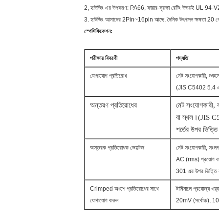
2, হাউজিং এর উপকরণ: PA66, ফায়ার-সুরক্ষা রেটিং উভয়ই UL 94-V2
3. হাউজিং আমাদের 2Pin~16pin আছে, দৈনিক উৎপাদন ক্ষমতা 2
স্পেসিফিকেশন:
পরীক্ষার বিবরণী
পদ্ধতি
যোগাযোগ প্রতিরোধ
মেট সংযোগকারী, শুকনো
(JIS C5402 5.4 এর
অন্তরণ প্রতিরোধের
মেট সংযোগকারী, 
বা স্থল।(JIS 
শর্তের উপর ভিত্ত
অস্তরক প্রতিরোধক ভোল্টেজ
মেট সংযোগকারী, সংলগ্ন
AC (rms) প্রয়োগ
301 এর উপর ভিত্তি 
Crimped অংশে প্রতিরোধের সাথে
টার্মিনালে প্রযোজ্য ওয়্
যোগাযোগ করুন
20mV (সর্বোচ্চ), 1