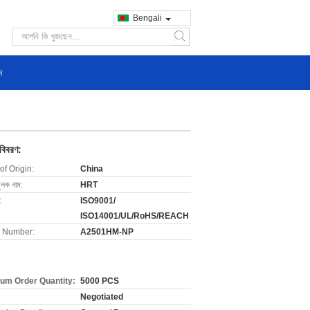
Bengali
search
ন
 বিবরণ:
of Origin:
China
ুলক নাম:
HRT
:
ISO9001/
ISO14001/UL/RoHS/REACH
 Number:
A2501HM-NP
um Order Quantity:
5000 PCS
Negotiated