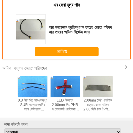
এর সেরা মূল্য পান
কার সংযোজক প্রতিস্থাপন তারের জোতা পরিষদ
কার তারের অডিও সিস্টেম জন্য
চালিয়ে
ওয়্যার জোতা পরিষদের
অধিক
& ODM
0.8 মিমি পিচ সামঞ্জস্যপূর্ণ
LED ডিভাইস
200mm দৈর্ঘ্য এলসিডি
6.35 মিম
্তী মোল্কেস
SUR সংযোজকগুলির
2.00mm পিচ PHB
ওয়্যার জোতা পরিষদ
সামঞ্জস্যপূ
 সঙ্গে হালকা
সঙ্গে টেলিগ্রাম
সংযোগকারী প্রতিস্থাপন
2.00 মিমি পিচ পিএইচডি
480700 সং
তারের জোতা
harnesses গরম
ওয়্যার হারনেস সমাবেশ
সংযোগকারী প্রতিস্থাপন
ওয়্যার জো
ত্বে
সঙ্কুচিত হাতা সঙ্গে IDC
155mm
#
তারের
ভাষা পরিবর্তন করুন