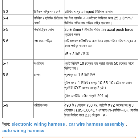
5-3
টার্মিনাল সন্নিবেশ ফোর্স
হাউজিং মধ্যে crimped টার্মিনাল ঢোকান।
5-4
টার্মিনাল / হাউজিং রিট্রেস
আংশিক হাউজিং এ একত্রিত টার্মিনাল উপর 25 ± 3mm /
ফোর্স।
মিনিটের গতির হার শক্তি বাহির প্রয়োগ।
5-5
পিন রিট্রেস ফোর্স
25 ± 3mm / মিনিটের গতির হারে axial push force
প্রয়োগ করুন
5-6
লঞ্চ ফলন শক্তি
মাটি সংযোগকারীগুলিকে এবং উভয় ল্যাচ গতির গতিতে ব্রেক না
হওয়া পর্যন্ত আলাদা করা
২5 ± 3 মিমি / মিনিট
5-7
স্থায়িত্ব
প্রতি মিনিটে 10 চক্রের হার দ্বারা বারবার 50 চক্রের সাথে
মিলিত হয়।
5-8
কম্পন
প্রশস্ততা: 1.5 মিমি পিপি
সুইপ সময়: 1 মিনিটের মধ্যে 10-55-10 হেক্টর সময়কাল:
প্রতিটি XYZ অক্ষের মধ্যে 2 ঘন্টা।
(মিল-এসটিডি -২0২ পদ্ধতি 201 এ)
5-9
শারীরিক শক
490 মি / সেকেন² {50 গ}, প্রতিটি XYZ অক্ষের মধ্যে 3
স্ট্রোক। (JIS C0041 / এমআইএল-এসটিডি -২0২ পদ্ধতি
উপর ভিত্তি করে 213 বি কন্ড। A)
electronic wiring harness
car wire harness assembly
ট্যাগ:
,
,
auto wiring harness