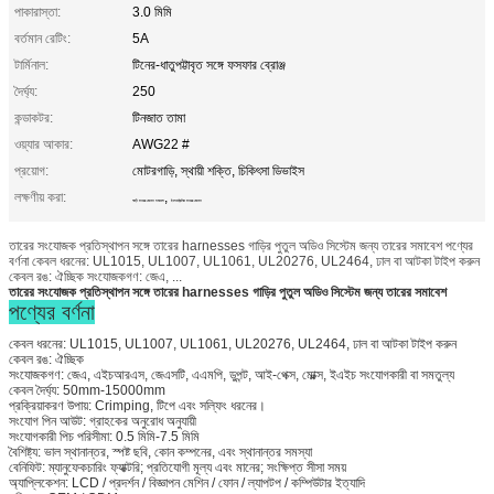
পাকারাস্তা:
3.0 মিমি
বর্তমান রেটিং:
5A
টার্মিনাল:
টিনের-ধাতুপট্টাবৃত সঙ্গে ফসফার ব্রোঞ্জ
দৈর্ঘ্য:
250
কন্ডাকটর:
টিনজাত তামা
ওয়্যার আকার:
AWG22 #
প্রয়োগ:
মোটরগাড়ি, স্থায়ী শক্তি, চিকিৎসা ডিভাইস
লক্ষণীয় করা:
,
গাড়ী তারের জোতা সমাবেশ
ইলেকট্রনিক তারের জোতা
তারের সংযোজক প্রতিস্থাপন সঙ্গে তারের harnesses গাড়ির পুতুল অডিও সিস্টেম জন্য তারের সমাবেশ পণ্যের
বর্ণনা কেবল ধরনের: UL1015, UL1007, UL1061, UL20276, UL2464, ঢাল বা আটকা টাইপ করুন
কেবল রঙ: ঐচ্ছিক সংযোজকগণ: জেএ, ...
তারের সংযোজক প্রতিস্থাপন সঙ্গে তারের harnesses গাড়ির পুতুল অডিও সিস্টেম জন্য তারের সমাবেশ
পণ্যের বর্ণনা
কেবল ধরনের: UL1015, UL1007, UL1061, UL20276, UL2464, ঢাল বা আটকা টাইপ করুন
কেবল রঙ: ঐচ্ছিক
সংযোজকগণ: জেএ, এইচআরএস, জেএসটি, এএমপি, ডুপন্ট, আই-পেক্স, মোল্ক্স, ইএইচ সংযোগকারী বা সমতুল্য
কেবল দৈর্ঘ্য: 50mm-15000mm
প্রক্রিয়াকরণ উপায়: Crimping, টিপে এবং সল্ফিং ধরনের।
সংযোগ পিন আউট: গ্রাহকের অনুরোধ অনুযায়ী
সংযোগকারী পিচ পরিসীমা: 0.5 মিমি-7.5 মিমি
বৈশিষ্ট্য: ভাল স্থানান্তর, স্পষ্ট ছবি, কোন কম্পনের, এবং স্থানান্তর সমস্যা
বেনিফিট: ম্যানুফেকচারিং ফ্যাক্টরি; প্রতিযোগী মূল্য এবং মানের; সংক্ষিপ্ত সীসা সময়
অ্যাপ্লিকেশন: LCD / প্রদর্শন / বিজ্ঞাপন মেশিন / ফোন / ল্যাপটপ / কম্পিউটার ইত্যাদি