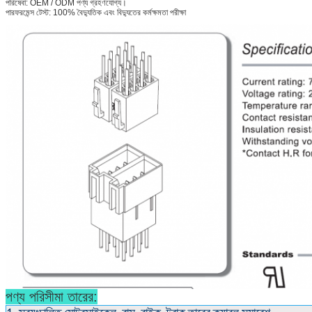
পরিষেবা: OEM / ODM পণ্য গ্রহণযোগ্য।
পারফরমেন্স টেস্ট: 100% বৈদ্যুতিক এবং বিদ্যুতের কর্মক্ষমতা পরীক্ষা
পণ্য পরিসীমা তারের: