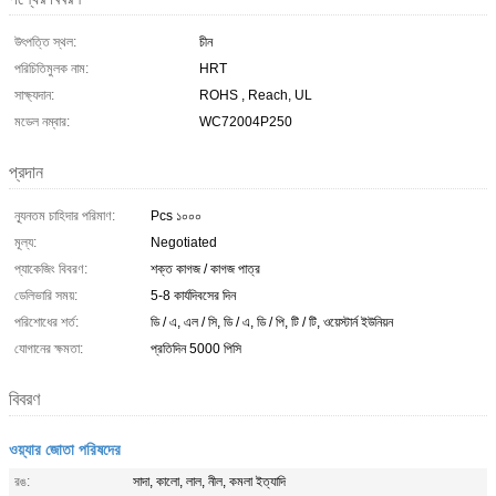
উৎপত্তি স্থল:
চীন
পরিচিতিমুলক নাম:
HRT
সাক্ষ্যদান:
ROHS , Reach, UL
মডেল নম্বার:
WC72004P250
প্রদান
ন্যূনতম চাহিদার পরিমাণ:
Pcs ১০০০
মূল্য:
Negotiated
প্যাকেজিং বিবরণ:
শক্ত কাগজ / কাগজ পাত্র
ডেলিভারি সময়:
5-8 কার্যদিবসের দিন
পরিশোধের শর্ত:
ডি / এ, এল / সি, ডি / এ, ডি / পি, টি / টি, ওয়েস্টার্ন ইউনিয়ন
যোগানের ক্ষমতা:
প্রতিদিন 5000 পিসি
বিবরণ
ওয়্যার জোতা পরিষদের
রঙ:
সাদা, কালো, লাল, নীল, কমলা ইত্যাদি