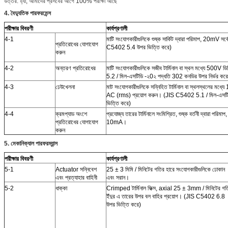
উত্তর: হ্যাঁ, আমাদের প্রসবের আগে 100% পরীক্ষা আছে
4. বৈদ্যুতিক পারফরমেন্স
পরীক্ষার বিবরণী
কার্যপ্রণালী
4-1
মাটি সংযোগকারীগুলিকে শুষ্ক সার্কিট দ্বারা পরিমাপ, 20mV স
প্রতিরোধের যোগাযোগ
C5402 5.4 উপর ভিত্তি করে)
করুন
4-2
অন্তরণ প্রতিরোধের
মাটি সংযোগকারীগুলিকে সজীব টার্মিনাল বা স্থল মধ্যে 500V
5.2 / মিল-এসটিডি -২0২ পদ্ধতি 302 কনডির উপর নির্ভর ক
4-3
ঢেউখেলনা
মাট সংযোগকারীগুলিকে সন্নিহিত টার্মিনাল বা স্থলস্থলের মধ্
AC (rms) প্রয়োগ করুন। (JIS C5402 5.1 / মিল-এসটি
ভিত্তি করে)
4-4
ক্রমপ্যাড অংশে
প্রযোজ্য তারের টার্মিনালে সংমিশ্রিত, শুষ্ক বর্তনী দ্বারা পরিমা
প্রতিরোধের যোগাযোগ
10mA।
করুন
5.
মেকানিক্যাল পারফরম্যান্স
পরীক্ষার বিবরণী
কার্যপ্রণালী
5-1
Actuator সন্নিবেশ
25 ± 3 মিমি / মিনিটের গতির হারে সংযোগকারীগুলিকে ঢোকান
এবং প্রত্যাহার বাহিনী
এবং সরান।
5-2
ধাক্কা
Crimped টার্মিনাল ফিক্স, axial 25 ± 3mm / মিনিটের গত
ইঁদুর এ তারের উপর বল বাহির প্রয়োগ। (JIS C5402 6.8
উপর ভিত্তি করে)