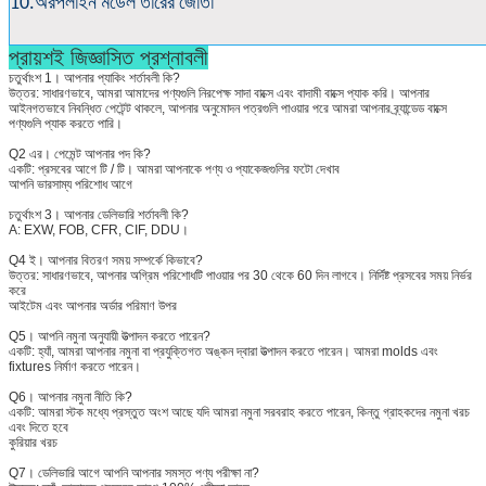
10.অরপলাইন মডেল তারের জোতা
প্রায়শই জিজ্ঞাসিত প্রশ্নাবলী
চতুর্থাংশ 1। আপনার প্যাকিং শর্তাবলী কি?
উত্তর: সাধারণভাবে, আমরা আমাদের পণ্যগুলি নিরপেক্ষ সাদা বাক্সে এবং বাদামী বাক্সে প্যাক করি। আপনার
আইনগতভাবে নিবন্ধিত পেটেন্ট থাকলে, আপনার অনুমোদন পত্রগুলি পাওয়ার পরে আমরা আপনার ব্র্যান্ডেড বাক্সে
পণ্যগুলি প্যাক করতে পারি।
Q2 এর। পেমেন্ট আপনার পদ কি?
একটি: প্রসবের আগে টি / টি। আমরা আপনাকে পণ্য ও প্যাকেজগুলির ফটো দেখাব
আপনি ভারসাম্য পরিশোধ আগে
চতুর্থাংশ 3। আপনার ডেলিভারি শর্তাবলী কি?
A: EXW, FOB, CFR, CIF, DDU।
Q4 ই। আপনার বিতরণ সময় সম্পর্কে কিভাবে?
উত্তর: সাধারণভাবে, আপনার অগ্রিম পরিশোধটি পাওয়ার পর 30 থেকে 60 দিন লাগবে। নির্দিষ্ট প্রসবের সময় নির্ভর
করে
আইটেম এবং আপনার অর্ডার পরিমাণ উপর
Q5। আপনি নমুনা অনুযায়ী উত্পাদন করতে পারেন?
একটি: হ্যাঁ, আমরা আপনার নমুনা বা প্রযুক্তিগত অঙ্কন দ্বারা উত্পাদন করতে পারেন। আমরা molds এবং
fixtures নির্মাণ করতে পারেন।
Q6। আপনার নমুনা নীতি কি?
একটি: আমরা স্টক মধ্যে প্রস্তুত অংশ আছে যদি আমরা নমুনা সরবরাহ করতে পারেন, কিন্তু গ্রাহকদের নমুনা খরচ
এবং দিতে হবে
কুরিয়ার খরচ
Q7। ডেলিভারি আগে আপনি আপনার সমস্ত পণ্য পরীক্ষা না?